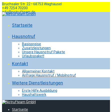
Skip
Bruchsaler Str. 22 • 68753 Waghäusel
to
+49 7254 70200
content
info@notrufteam.de
Startseite
Hausnotruf
Basispreise
Zusatzleistungen
Unsere Hausnotruf Pakete
Urlaubspaket!
Kontakt
Allgemeiner Kontakt
Anfrage Hausnotruf / Mobilnotruf
Weitere Dienstleistungen
Erste Hilfe Ausbildung
Haushaltswerk
Startseite