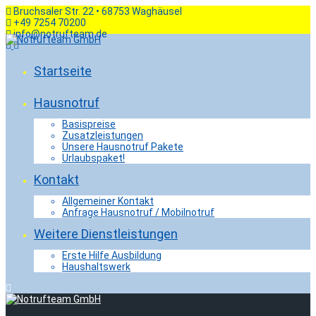
Skip
Bruchsaler Str. 22 • 68753 Waghäusel
to
+49 7254 70200
content
info@notrufteam.de
Startseite
Hausnotruf
Basispreise
Zusatzleistungen
Unsere Hausnotruf Pakete
Urlaubspaket!
Kontakt
Allgemeiner Kontakt
Anfrage Hausnotruf / Mobilnotruf
Weitere Dienstleistungen
Erste Hilfe Ausbildung
Haushaltswerk