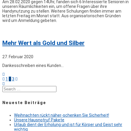
Am 28.02.2020 gegen 14Uhr, fanden sich 6 Interessierte Senioren in
unseren Räumlichkeiten ein, um offene Fragen über ihre
Handynutzung zu stellen. Weitere Schulungen finden immer am
letzten Freitag im Monat statt. Aus organisatorischen Gründen
wird um Anmeldung gebeten.
Mehr Wert als Gold und Silber
27. Februar 2020
Dankesschreiben eines Kunden…
Posts
Page
Page
Page
1
2
3
navigation
Search
for:
Neueste Beiträge
Weihnachten rückt näher-schenken Sie Sicherheit!
Unsere Hausnotruf Pakete
Urlaub dient der Erholung und ist für Körper und Geist sehr
wichtig