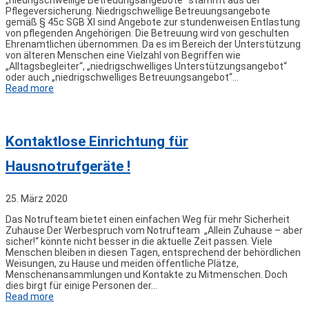
„niedrigschwellige Betreuungsangebote“ stammt aus der
Pflegeversicherung. Niedrigschwellige Betreuungsangebote
gemäß § 45c SGB XI sind Angebote zur stundenweisen Entlastung
von pflegenden Angehörigen. Die Betreuung wird von geschulten
Ehrenamtlichen übernommen. Da es im Bereich der Unterstützung
von älteren Menschen eine Vielzahl von Begriffen wie
„Alltagsbegleiter“, „niedrigschwelliges Unterstützungsangebot“
oder auch „niedrigschwelliges Betreuungsangebot“…
Read more
Kontaktlose Einrichtung für
Hausnotrufgeräte !
25. März 2020
Das Notrufteam bietet einen einfachen Weg für mehr Sicherheit
Zuhause Der Werbespruch vom Notrufteam „Allein Zuhause – aber
sicher!“ könnte nicht besser in die aktuelle Zeit passen. Viele
Menschen bleiben in diesen Tagen, entsprechend der behördlichen
Weisungen, zu Hause und meiden öffentliche Plätze,
Menschenansammlungen und Kontakte zu Mitmenschen. Doch
dies birgt für einige Personen der…
Read more